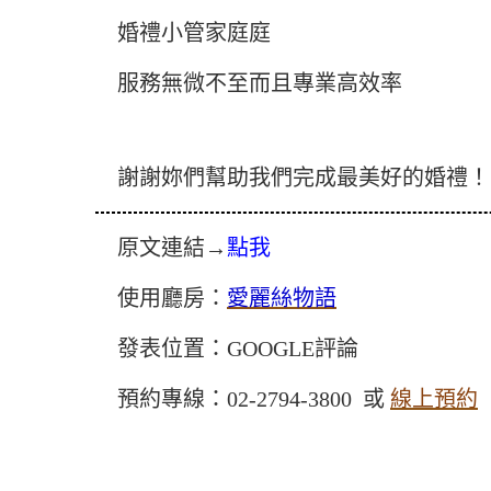
婚禮小管家庭庭
服務無微不至而且專業高效率
謝謝妳們幫助我們完成最美好的婚禮！
原文連結→
點我
使用廳房：
愛麗絲物語
發表位置：GOOGLE評論
預約專線：02-2794-3800 或
線上預約