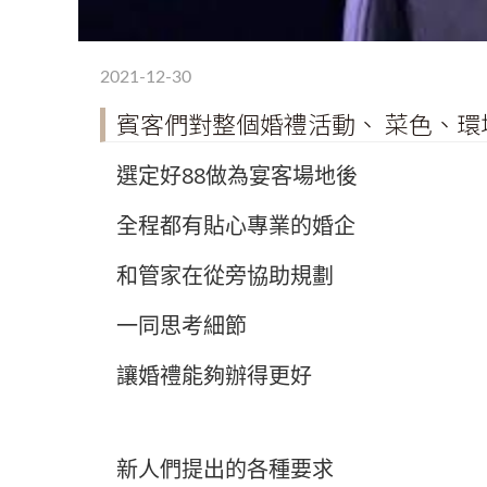
2021-12-30
賓客們對整個婚禮活動、 菜色、環
選定好88做為宴客場地後
全程都有貼心專業的婚企
和管家在從旁協助規劃
一同思考細節
讓婚禮能夠辦得更好
新人們提出的各種要求