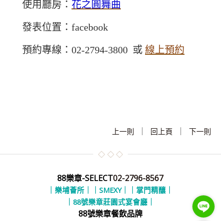
使用廳房：
花之圓舞曲
發表位置：facebook
預約專線：02-2794-3800 或
線上預約
|
|
上一則
回上頁
下一則
88樂章-SELECT
02-2796-8567
｜樂埔薈所｜
｜SMEXY｜
｜掌門精釀｜
｜88號樂章莊園式宴會廳｜
88號樂章餐飲品牌