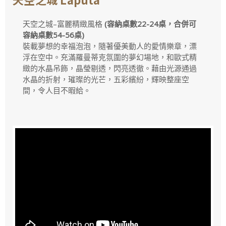
天空之城–富麗精緻風格
(容納桌數22-24桌，合併可
容納桌數54-56桌)
裝載夢想的幸福泡泡，隨著優美動人的愛情樂章，漂
浮在空中。充滿羅曼蒂克氛圍的夢幻場地，和歐式精
緻的水晶吊飾，晶瑩剔透，閃亮透徹。藉由光源通過
水晶的折射，璀璨的光芒，五彩繽紛，輝映整座空
間，令人目不暇給。