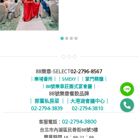
88樂章-SELECT
02-2796-8567
｜樂埔薈所｜
｜SMEXY｜
｜掌門精釀｜
｜88號樂章莊園式宴會廳｜
88號樂章餐飲品牌
｜ 郭董私房菜 ｜
｜大港湖會議中心｜
02-2794-3839
02-2794-3810
02-2794-3800
客服電話：
台北市內湖區民善街88號5樓
營業時間 10：00-21：00