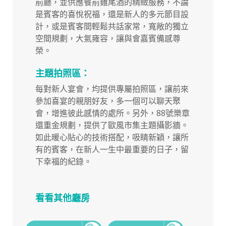
前廳，並供應餐前雞尾酒的精緻服務，不論
是賓客的喜悅祝福，還是新人的多元節目設
計，或是賓客間輕鬆共話家常，寬敞的獨立
空間規劃，大氣雍容，讓與會嘉賓備感尊
榮。
主題拍照區：
每對新人宴會，均提供專屬拍照區，讓前來
參加喜宴的親朋好友，多一個可以聊天聚
會，增進彼此感情的處所。另外，88號樂章
還重金規劃，提供了歐風市集主題攝影牆。
如此暖心貼心的技術搭配，吸睛新穎，讓所
有的賓客，在新人一生中最重要的日子，留
下幸福的紀錄。
看看其他廳房