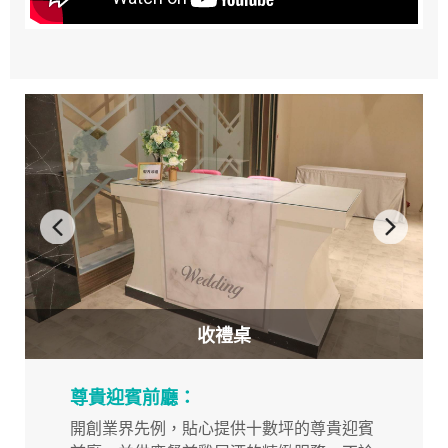
收禮桌
尊貴迎賓前廳：
開創業界先例，貼心提供十數坪的尊貴迎賓