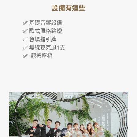
設備有這些
✅
基礎音響設備
✅
歐式風格路燈
✅
會場指引牌
✅
無線麥克風1支
✅
觀禮座椅