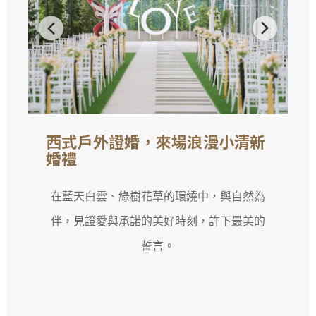
西式戶外證婚，來場浪漫小清新
婚禮
在藍天白雲、綠樹花草的環繞中，與自然為
伴，見證愛與承諾的美好時刻，許下最美的
誓言。