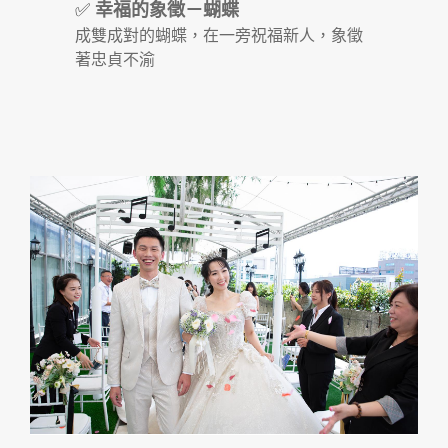
✅
幸福的象徵－蝴蝶
成雙成對的蝴蝶，在一旁祝福新人，象徵
著忠貞不渝