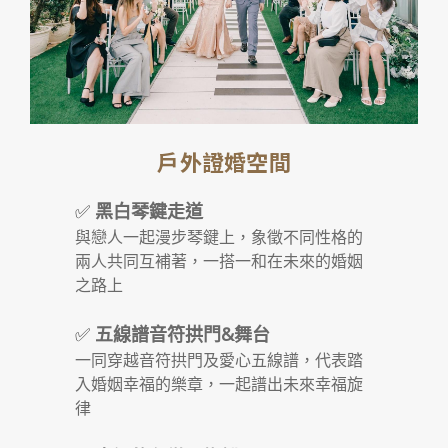
戶外證婚空間
✅
黑白琴鍵走道
與戀人一起漫步琴鍵上，象徵不同性格的
兩人共同互補著，一搭一和在未來的婚姻
之路上
✅
五線譜音符拱門&舞台
一同穿越音符拱門及愛心五線譜，代表踏
入婚姻幸福的樂章，一起譜出未來幸福旋
律