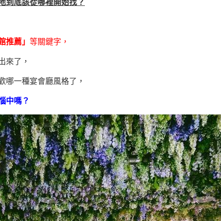
地到底該從哪裡開始找？
館推薦」
等關鍵字，
出來了，
歡哪一種宴會廳風格了，
惱中嗎？