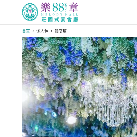
首頁
懶人包
婚宴篇