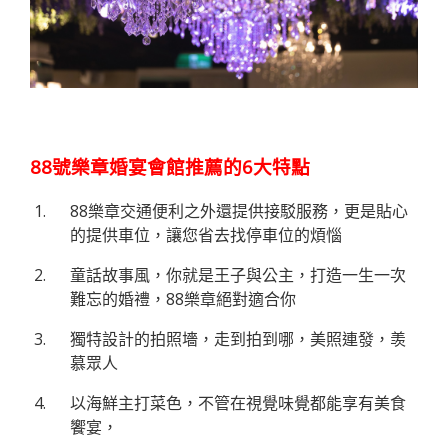
88號樂章婚宴會館推薦的6大特點
88樂章交通便利之外還提供接駁服務，更是貼心
的提供車位，讓您省去找停車位的煩惱
童話故事風，你就是王子與公主，打造一生一次
難忘的婚禮，88樂章絕對適合你
獨特設計的拍照墻，走到拍到哪，美照連發，羡
慕眾人
以海鮮主打菜色，不管在視覺味覺都能享有美食
饗宴，