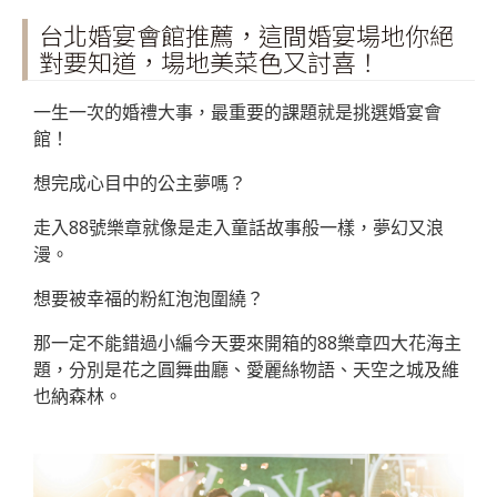
台北婚宴會館推薦，這間婚宴場地你絕
對要知道，場地美菜色又討喜！
一生一次的婚禮大事，最重要的課題就是挑選婚宴會
館！
想完成心目中的公主夢嗎？
走入88號樂章就像是走入童話故事般一樣，夢幻又浪
漫。
想要被幸福的粉紅泡泡圍繞？
那一定不能錯過小編今天要來開箱的88樂章四大花海主
題，分別是花之圓舞曲廳、愛麗絲物語、天空之城及維
也納森林。