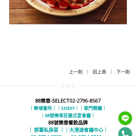
|
|
上一則
回上頁
下一則
88樂章-SELECT
02-2796-8567
｜樂埔薈所｜
｜SMEXY｜
｜掌門精釀｜
｜88號樂章莊園式宴會廳｜
88號樂章餐飲品牌
｜ 郭董私房菜 ｜
｜大港湖會議中心｜