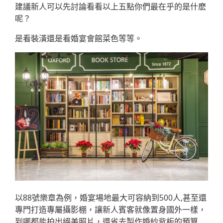
建議新人可以先討論看看以上五點你們最在乎的是什麽
呢？
是看裝潢還是看婚宴會館菜色等等。
以88號樂章為例，婚宴場地最大可容納到500人,甚至還
專門打造專屬攝影棚，讓新人賓客就像置身國外一樣，
到哪都能拍出絕美照片，還省去製作婚紗背板的預算