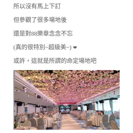
所以沒有馬上下訂
但參觀了很多場地後
還是對88樂章念念不忘
(真的很特別~超級美~)
❤
或許，這就是所謂的命定場地吧