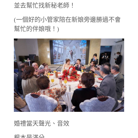
並去幫忙找新秘老師！
(一個好的小管家陪在新娘旁邊勝過不會
幫忙的伴娘哦！)
婚禮當天聲光、音效
根本是滿分