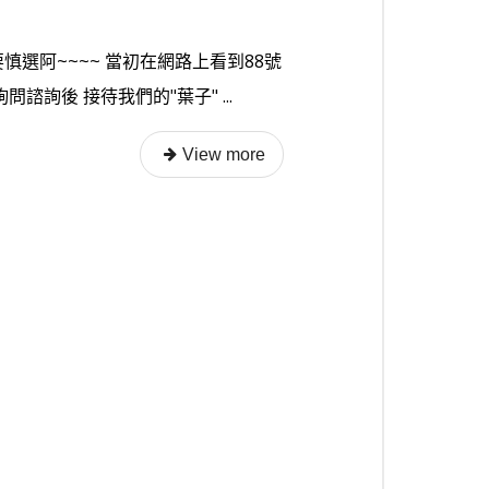
慎選阿~~~~ 當初在網路上看到88號
諮詢後 接待我們的"葉子" ...