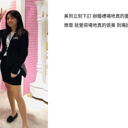
美到立刻下訂 辦婚禮場地真的要
樂章 就覺得場地真的很美 到場詢問