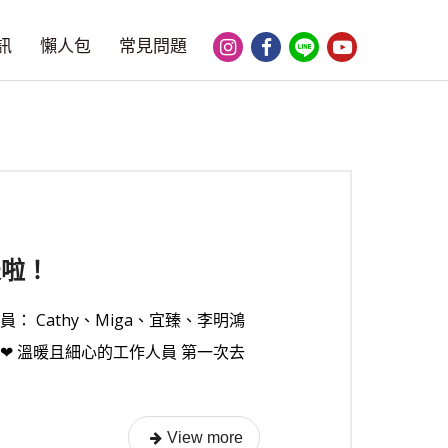
訊
懶人包
常見問題
表啦！
 Cathy、Miga、宜臻、李明鴻
❤ 溫暖且細心的工作人員 第一次去