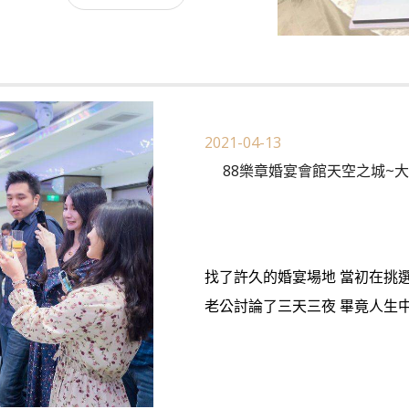
2021-04-13
88樂章婚宴會館天空之城~
找了許久的婚宴場地 當初在挑選
老公討論了三天三夜 畢竟人生中最重