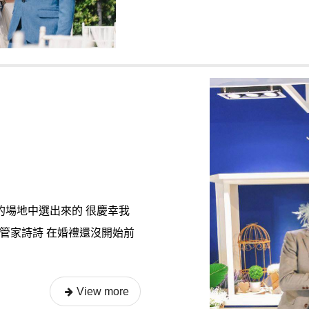
的場地中選出來的 很慶幸我
小管家詩詩 在婚禮還沒開始前