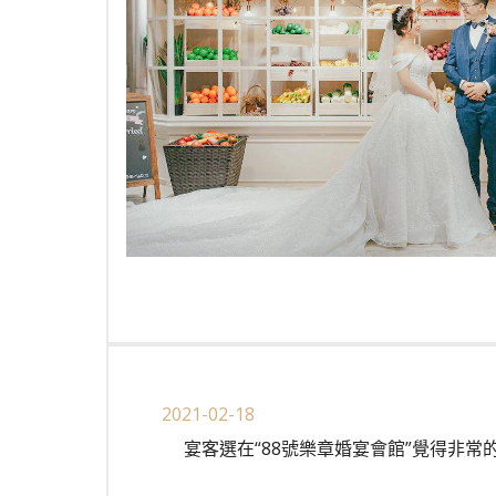
2021-02-18
宴客選在“88號樂章婚宴會館”覺得非常的