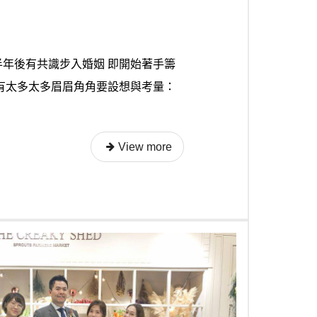
半年後有共識步入婚姻 即開始著手籌
 有太多太多眉眉角角要設想與考量：