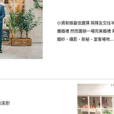
小資新娘最佳選擇 與隊友交往
備婚禮 然而籌辦一場完美婚禮
婚紗、攝影、新秘、宴客場地.....
滿意!