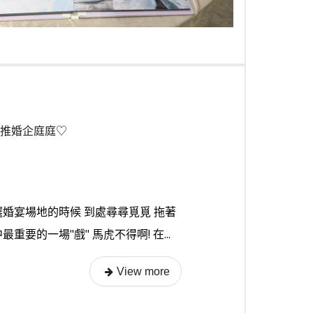
大推婚企庭庭♡
婚宴場地的時候 到處尋尋覓覓 拖著
要的一場"戲" 馬虎不得啊! 在...