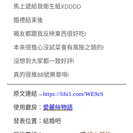
馬上遞給我衛生紙XDDDD
婚禮結束後
親友都跟我反映東西很好吃!
本來很擔心沒試菜會有風險之類的!
沒想到大家都一致好評!
真的很推88號樂章唷!
原文連結→
https://lihi1.com/WE9zS
使用廳房：
愛麗絲物語
發表位置：結婚吧