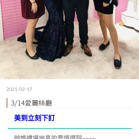
2021-02-17
3/14愛麗絲廳
美到立刻下訂
辦婚禮場地真的要慎選阿~~~~