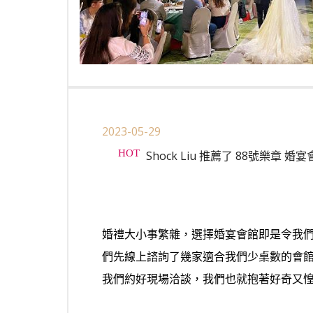
2023-05-29
Shock Liu 推薦了 88號樂章 婚
婚禮大小事繁雜，選擇婚宴會館即是令我
們先線上諮詢了幾家適合我們少桌數的會
我們約好現場洽談，我們也就抱著好奇又惶惑的