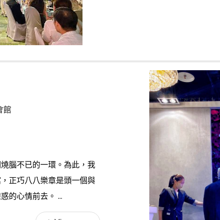
宴會館
們燒腦不已的一環。為此，我
館，正巧八八樂章是頭一個與
心情前去。 ...