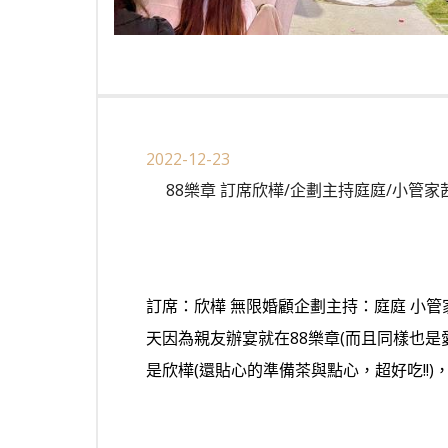
2022-12-23
88樂章 訂席欣樺/企劃主持庭庭/小管
訂席：欣樺 無限婚顧企劃主持：庭庭 小管
天因為親友辦宴就在88樂章(而且同樣也是
是欣樺(還貼心的準備茶與點心，超好吃!!)，先