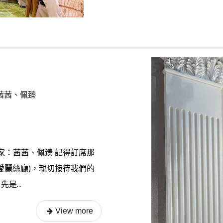
家茜茜、佩臻
家：茜茜、佩臻 記得訂席那
愛麗絲廳)，親切接待我們的
是...