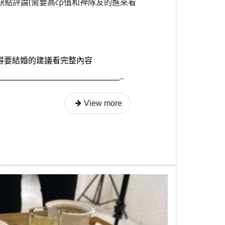
優缺點評論(需要高cp值和神隊友的進來看
真得要結婚的建議看完整內容
__________________________________...