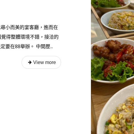
找尋小而美的宴客廳，進而在
個覺得整體環境不錯，接洽的
在88舉辦。 中間歷...