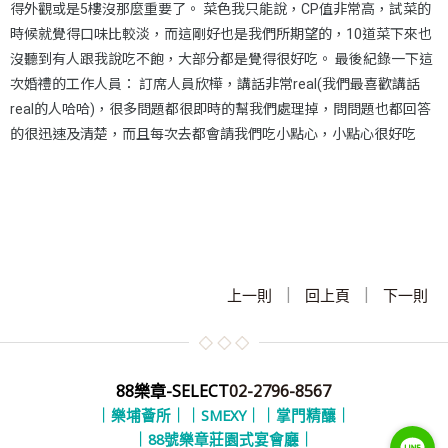
得外觀或是5樓沒那麼重要了。 菜色我只能說，CP值非常高，試菜的
時候就覺得口味比較淡，而這剛好也是我們所期望的，10道菜下來也
沒聽到有人跟我說吃不飽，大部分都是覺得很好吃。 最後紀錄一下這
次婚禮的工作人員： 訂席人員欣樺，講話非常real(我們最喜歡講話
real的人哈哈)，很多問題都很即時的幫我們處理掉，問問題也都回答
的很迅速及清楚，而且每次去都會請我們吃小點心，小點心很好吃
|
|
上一則
回上頁
下一則
88樂章-SELECT
02-2796-8567
｜樂埔薈所｜
｜SMEXY｜
｜掌門精釀｜
｜88號樂章莊園式宴會廳｜