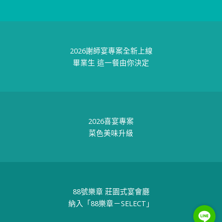
2026謝師宴專案全新上線
畢業生 這一餐由你決定
2026喜宴專案
菜色美味升級
88號樂章 莊園式宴會廳
納入「88樂章－SELECT」