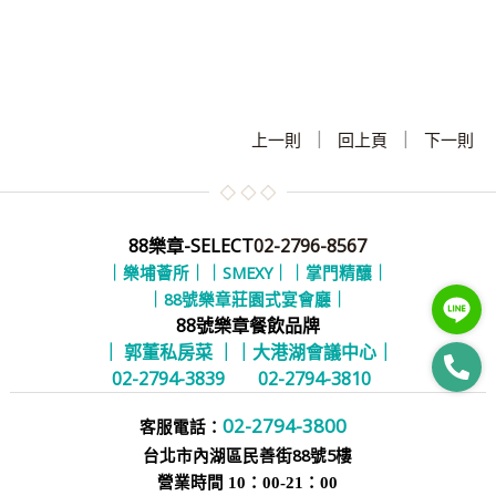
|
|
上一則
回上頁
下一則
88樂章-SELECT
02-2796-8567
｜樂埔薈所｜
｜SMEXY｜
｜掌門精釀｜
｜88號樂章莊園式宴會廳｜
88號樂章餐飲品牌
｜ 郭董私房菜 ｜
｜大港湖會議中心｜
02-2794-3839
02-2794-3810
02-2794-3800
客服電話：
台北市內湖區民善街88號5樓
營業時間 10：00-21：00