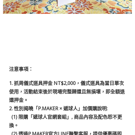
注意事項：
1. 抓周儀式道具押金 NT$2,000，儀式道具為當日單次
使用，活動結束後於現場完整歸還且無損壞，即全額退
還押金。
2. 性別揭曉「P.MAKER × 遞球人」加價購說明:
(1) 限購「遞球人官網套組」, 商品內容及配色恕不更
換。
(2) 透過P.MAKER官方LINE聯繫客服，提供優惠碼即