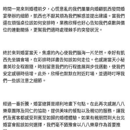
時間一晃來到婚禮前夕，心慌意亂的我們屢屢向婚顧凱西發問婚
宴舉辦的細節，凱西也不厭其煩為我們解惑並提出建議。當我們
還在煩惱桌位該如何安排時，業務欣樺也好心告知我們桌數與價
位的連動關係，更幫我們適時處理棘手的突發狀況。
終於來到婚宴當天，焦慮的內心使我們腦海一片茫然。幸好有凱
西先坐鎮會場，在彩排時詳盡告知該如何走位。也感謝當天小秘
書英珍全程跟隨，時刻留意我們的行程進展與步伐邁動，使我們
安定感頓時倍增。此外，欣樺也默默在附近盯場，並適時叮嚀我
們一些該注意之細節。
經過一番折騰，婚宴總算是順利地畫下句點。在此再次感謝八八
樂章團隊及同仁的協助，提供美味的餐點以及親切的服務，讓我
們及賓客都感受到賓至如歸的婚禮體驗。如果有親朋問到大台北
婚宴會館該如何選擇，我們毫不猶豫會以八八樂章作為首要推