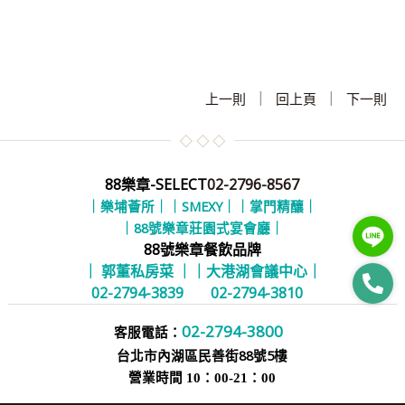
|
|
上一則
回上頁
下一則
88樂章-SELECT
02-2796-8567
｜樂埔薈所｜
｜SMEXY｜
｜掌門精釀｜
｜88號樂章莊園式宴會廳｜
88號樂章餐飲品牌
｜ 郭董私房菜 ｜
｜大港湖會議中心｜
02-2794-3839
02-2794-3810
02-2794-3800
客服電話：
台北市內湖區民善街88號5樓
營業時間 10：00-21：00