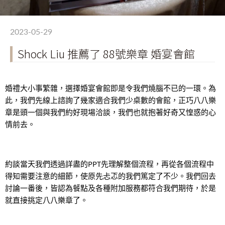
2023-05-29
Shock Liu 推薦了 88號樂章 婚宴會館
婚禮大小事繁雜，選擇婚宴會館即是令我們燒腦不已的一環。為
此，我們先線上諮詢了幾家適合我們少桌數的會館，正巧八八樂
章是頭一個與我們約好現場洽談，我們也就抱著好奇又惶惑的心
情前去。
約談當天我們透過詳盡的PPT先理解整個流程，再從各個流程中
得知需要注意的細節，使原先忐忑的我們篤定了不少。我們回去
討論一番後，皆認為餐點及各種附加服務都符合我們期待，於是
就直接挑定八八樂章了。