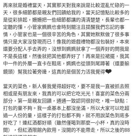
再來就是婚禮當天，其實那天對我來說是比較混亂忙碌的一
天，很多細節都是親友們回饋給我的，當天記憶點比較多的
是從彩排起，姍姍把一些細節都講的清清楚楚，長輩也都一
定聽的懂，小管家姵姵也會時刻關注且提醒我們忘記的事
情，小管家也是一個很辛苦的角色，其實她默默做了很多事
情只是大家沒發現而已！像我的遊戲禮物都沒包裝好，本來
還要分配人手去弄的，沒想到姵姵就拿了一個弄好的問我是
不是長這樣，然後就把其他都弄好了！再來是拉裙擺，我其
中一件的外層一直卡在鞋底，姵姵也從頭到尾蹲著（還要躲
❤️
鏡頭）幫我拉著旁邊，這真的是個苦力活我覺得
當天的菜色，新人餐我覺得超好吃，要不是我一直被抓去照
相或是有朋友來，我真的可以把它吃光光！喜宴的菜色分兩
部分，第一是親友回饋，通通一致認同很好吃，唯一缺點：
打包的量不夠。我一桌基本上都沒坐滿，所以大家可以吃超
過一人份的量，這樣子的打包都不夠，就不用說菜色到底多
好吃了！連紅酒都好順（雖然僅喝到那麼一小杯，真的沒時
間），但紅酒限館內飲用，沒開的不能帶走，所以之後的88