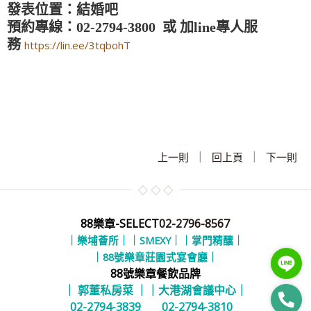
發表位置：結婚吧
預約專線：02-2794-3800 或 加line專人服
務
https://lin.ee/3tqbohT
|
|
上一則
回上頁
下一則
88樂章-SELECT
02-2796-8567
｜樂埔薈所｜
｜SMEXY｜
｜掌門精釀｜
｜88號樂章莊園式宴會廳｜
88號樂章餐飲品牌
｜ 郭董私房菜 ｜
｜大港湖會議中心｜
02-2794-3839
02-2794-3810