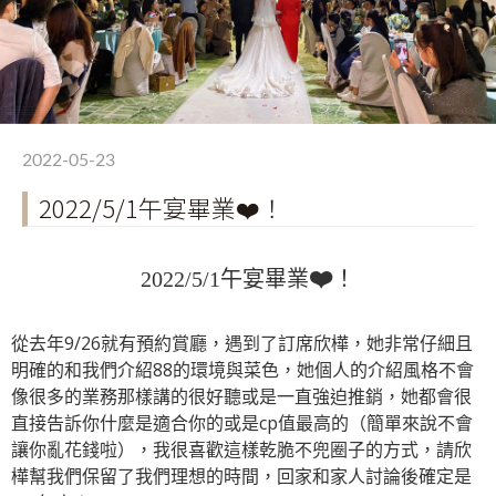
2022-05-23
2022/5/1午宴畢業❤️！
❤️
2022/5/1午宴畢業
！
從去年9/26就有預約賞廳，遇到了訂席欣樺，她非常仔細且
明確的和我們介紹88的環境與菜色，她個人的介紹風格不會
像很多的業務那樣講的很好聽或是一直強迫推銷，她都會很
直接告訴你什麼是適合你的或是cp值最高的（簡單來說不會
讓你亂花錢啦），我很喜歡這樣乾脆不兜圈子的方式，請欣
樺幫我們保留了我們理想的時間，回家和家人討論後確定是