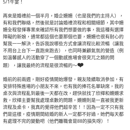
5/1午宴！
再來是婚禮前一個半月，婚企姍姍（也是我們的主持人），
有和我們聯絡，然後就是討論婚禮流程和相關細節，其中姍
姍全程發揮專業來確認所有我們想要做的事，我這種有選擇
障礙的新娘，通常都這個也要那個也要，姍姍也很有耐心的
幫我一一解決，告訴我說哪些方式會讓流程比較流暢（讓我
不用台上台下一直跑來跑去），也同時兼顧氣氛的營造（例
如溫馨感人的活動穿了一個動感進場會很突兀之類的問
❤️
題），讓我最終的流程是很流暢的～
婚前的前兩週，剛好疫情開始爆發，親友陸續取消參加，有
安排特殊進場的小朋友不來，也有我的捧花名單缺席，我的
桌次與流程亂到最後一天都在改，趕快就找了欣樺和姍姍求
救，欣樺主要幫我處理桌數的問題，姍姍則是一直被我更新
流程及桌卡，我真的覺得他們超辛苦！！因為一定不只有我
們是這樣，疫情期間結婚的新人一定都不好過，她們每天都
有處理不完的變動吧（他們離職會是88的損失呀）！