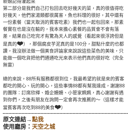
新娘記得灌起來
第二部分是我們自己打包回去吃好幾天的菜，真的很值得吃
好幾天，他們家湯類都很厲害，魚也料理的很好，其中還有
一份素餐（當天取消的賓客吃素）我們也一起包回來，那素
餐實在也是沒在輸的，我本來擔心素餐的品質會不會有落
差，結果自己吃完才有驚為天人的感覺（看起來很浮誇但是
❤️
是真的
），那個腐皮芋泥真的是100分，甜點什麼的也都
讚，我沒辦法做一個美食評論家來說說這些菜色的美味，只
能做一個吃貨把他們通通吃光來表示他們真的很好吃（完全
無雷）
總的來說，88所有服務都很到位，我最希望的就是來的賓客
都吃的開心、玩的開心，這些事情88都有幫我達成，謝謝88
的團隊：訂席欣樺、婚企姍姍、小管家姵姵，真心謝謝有遇
到你們，之後有朋友在詢問一定會再次推薦的～（這樣才能
❤️
當賓客再次吃到88的美食
）
原文連結→
點我
使用廳房：
天空之城