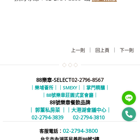
|
|
上一則
回上頁
下一則
88樂章-SELECT
02-2796-8567
｜樂埔薈所｜
｜SMEXY｜
｜掌門精釀｜
｜88號樂章莊園式宴會廳｜
88號樂章餐飲品牌
｜ 郭董私房菜 ｜
｜大港湖會議中心｜
02-2794-3839
02-2794-3810
02-2794-3800
客服電話：
台北市內湖區民善街88號5樓