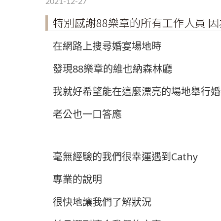
2021-12-27
特別感謝88樂章的所有工作人員 
在網路上搜尋婚宴場地時
發現88樂章的維也納森林廳
我就好希望能在這麼漂亮的場地舉行婚
老公也一口答應
毫無經驗的我們很幸運遇到Cathy
專業的說明
很快地讓我們了解狀況