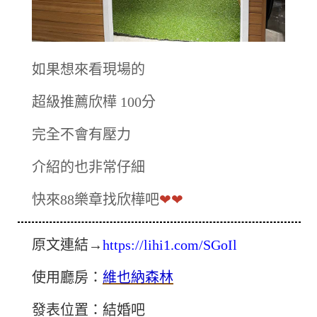
如果想來看現場的
超級推薦欣樺 100分
完全不會有壓力
介紹的也非常仔細
快來88樂章找欣樺吧
❤❤
原文連結→
https://lihi1.com/SGoIl
使用廳房：
維也納森林
發表位置：結婚吧