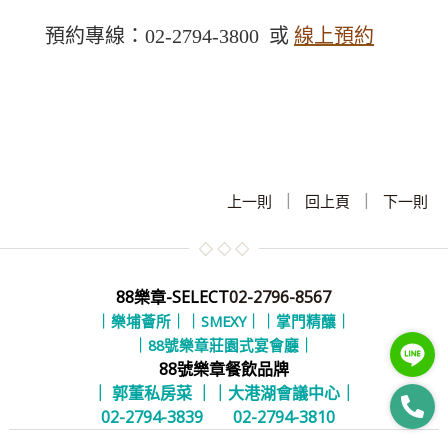
預約專線：02-2794-3800 或
線上預約
|
|
上一則
回上頁
下一則
88樂章-SELECT
02-2796-8567
｜樂埔薈所｜
｜SMEXY｜
｜掌門精釀｜
｜88號樂章莊園式宴會廳｜
88號樂章餐飲品牌
｜ 郭董私房菜 ｜
｜大港湖會議中心｜
02-2794-3839
02-2794-3810