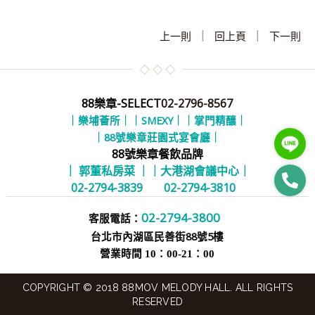
|
|
上一則
回上頁
下一則
88樂章-SELECT
02-2796-8567
｜樂埔薈所｜
｜SMEXY｜
｜掌門精釀｜
｜88號樂章莊園式宴會廳｜
88號樂章餐飲品牌
｜ 郭董私房菜 ｜
｜大港湖會議中心｜
02-2794-3839
02-2794-3810
02-2794-3800
客服電話：
台北市內湖區民善街88號5樓
營業時間 10：00-21：00
COPYRIGHT © 2018 88MOV MELODY HALL. ALL RIGHTS
RESERVED