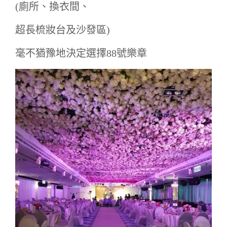
(廁所、換衣間、
超長梳妝台及沙發區)
毫不猶豫地決定選擇88號樂章