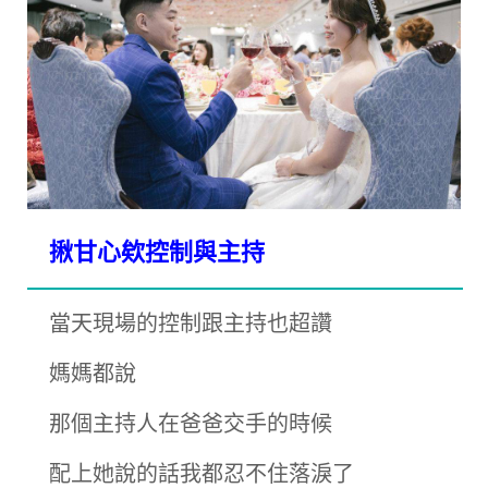
揪甘心欸控制與主持
當天現場的控制跟主持也超讚
媽媽都說
那個主持人在爸爸交手的時候
配上她說的話我都忍不住落淚了