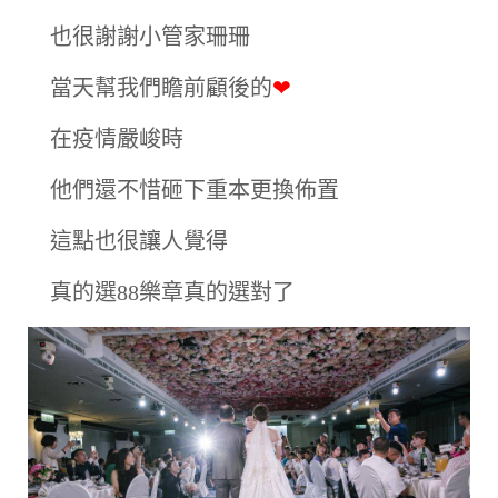
也很謝謝小管家珊珊
當天幫我們瞻前顧後的
❤
在疫情嚴峻時
他們還不惜砸下重本更換佈置
這點也很讓人覺得
真的選88樂章真的選對了