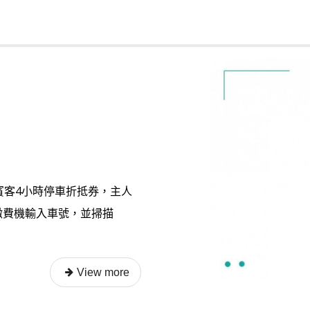
賓客4小時停車折抵券，主人
繳費機輸入車號，並掃描