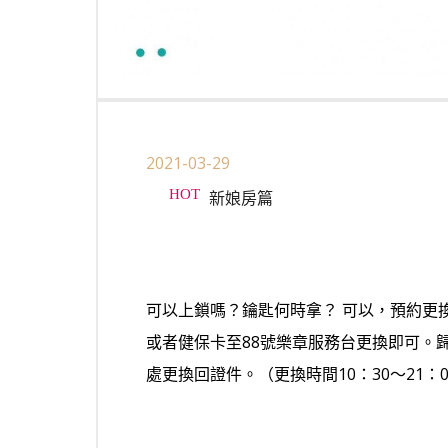
2021-03-29
新娘房篇
可以上鎖嗎？鑰匙何時拿？ 可以，預約更
或者健保卡至88號樂章服務台更換即可。
處更換回證件。（更換時間10：30～21：00前