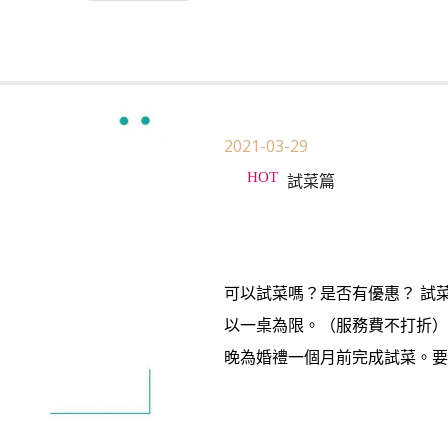
2021-03-29
試菜篇
可以試菜嗎？是否有優惠？ 試
以一桌為限。（服務費不打折）
晚為婚禮一個月前完成試菜。要試