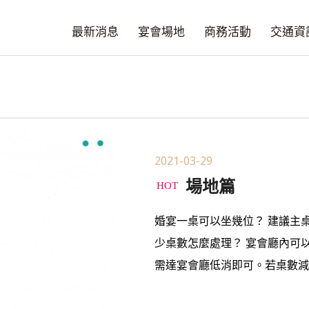
最新消息
宴會場地
商務活動
交通資
2021-03-29
場地篇
婚宴一桌可以坐幾位？ 建議主桌
少桌數怎麼處理？ 宴會廳內可
需達宴會廳低消即可。若桌數減少