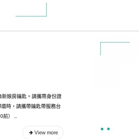
換新娘房鑰匙。請攜帶身份證
歸還時，請攜帶鑰匙帶服務台
） ...