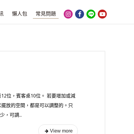
訊
懶人包
常見問題
12位，賓客桌10位。 若要增加或減
以擺放的空間，都是可以調整的。只
，可調...