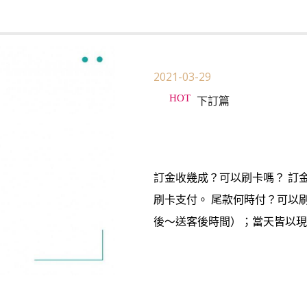
2021-03-29
下訂篇
訂金收幾成？可以刷卡嗎？ 訂
刷卡支付。 尾款何時付？可以
後～送客後時間）；當天皆以現金