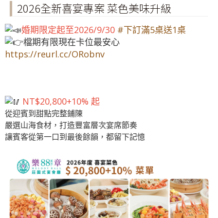
2026全新喜宴專案 菜色美味升級
婚期限定起至2026/9/30
#下訂滿5桌送1桌
檔期有限現在卡位最安心
https://reurl.cc/ORobnv
NT$20,800+10% 起
從迎賓到甜點完整鋪陳
嚴選山海食材，打造豐富層次宴席節奏
讓賓客從第一口到最後餘韻，都留下記憶