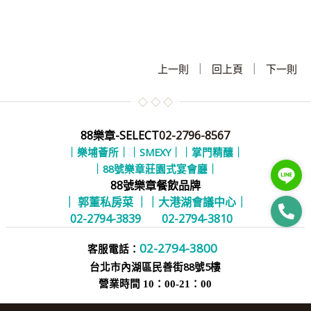
|
|
上一則
回上頁
下一則
88樂章-SELECT
02-2796-8567
｜樂埔薈所｜
｜SMEXY｜
｜掌門精釀｜
｜88號樂章莊園式宴會廳｜
88號樂章餐飲品牌
｜ 郭董私房菜 ｜
｜大港湖會議中心｜
02-2794-3839
02-2794-3810
02-2794-3800
客服電話：
台北市內湖區民善街88號5樓
營業時間 10：00-21：00