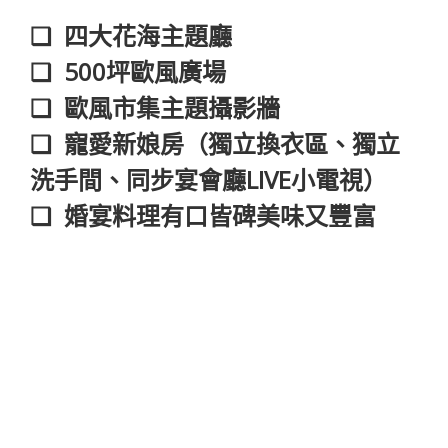
❑ 四大花海主題廳
❑ 500坪歐風廣場
❑ 歐風市集主題攝影牆
❑ 寵愛新娘房（獨立換衣區、獨立
洗手間、同步宴會廳LIVE小電視）
❑ 婚宴料理有口皆碑美味又豐富