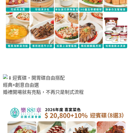
迎賓碟・開胃碟自由搭配
經典×創意自由選
婚禮開場就有亮點，不再只是制式流程