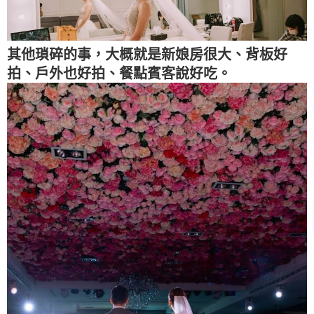
其他瑣碎的事，大概就是新娘房很大、背板好
拍、戶外也好拍、餐點賓客說好吃。