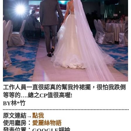
工作人員一直很認真的幫我拎裙擺，很怕我跌倒
等等的….總之CP值很高喔!
BY林*竹
原文連結→
點我
使用廳房：
愛麗絲物語
發表位置：GOOGLE評論