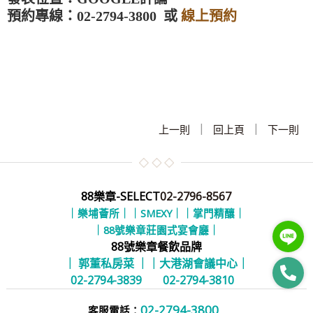
預約專線：02-2794-3800 或
線上預約
|
|
上一則
回上頁
下一則
88樂章-SELECT
02-2796-8567
｜樂埔薈所｜
｜SMEXY｜
｜掌門精釀｜
｜88號樂章莊園式宴會廳｜
88號樂章餐飲品牌
｜ 郭董私房菜 ｜
｜大港湖會議中心｜
02-2794-3839
02-2794-3810
02-2794-3800
客服電話：