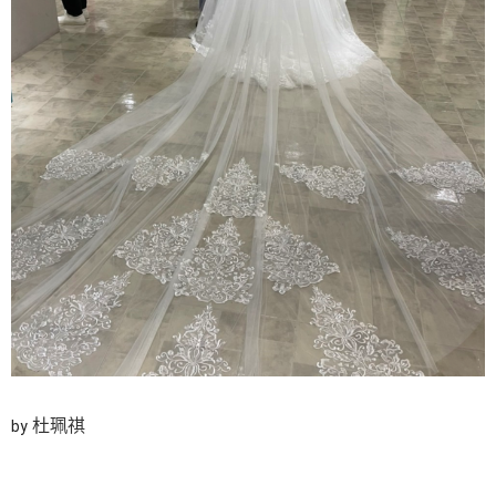
杜珮祺
by 