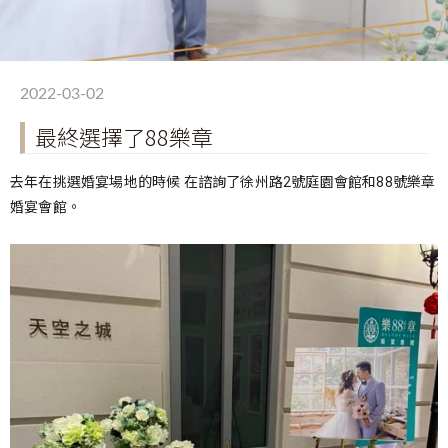
2022-03-02
最終選擇了88樂章
去年在挑選婚宴場地的時候 在諮詢了徐州路2號庭園會館和88號樂章
婚宴會館。