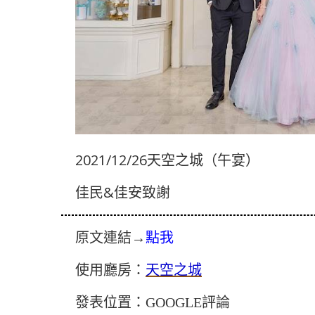
2021/12/26天空之城（午宴）
佳民&佳安致謝
原文連結→
點我
使用廳房：
天空之城
發表位置：GOOGLE評論