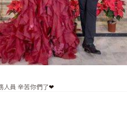
務人員 辛苦你們了❤