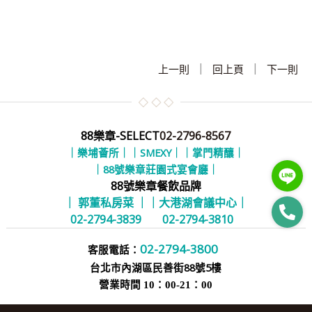
|
|
上一則
回上頁
下一則
88樂章-SELECT
02-2796-8567
｜樂埔薈所｜
｜SMEXY｜
｜掌門精釀｜
｜88號樂章莊園式宴會廳｜
88號樂章餐飲品牌
｜ 郭董私房菜 ｜
｜大港湖會議中心｜
02-2794-3839
02-2794-3810
02-2794-3800
客服電話：
台北市內湖區民善街88號5樓
營業時間 10：00-21：00