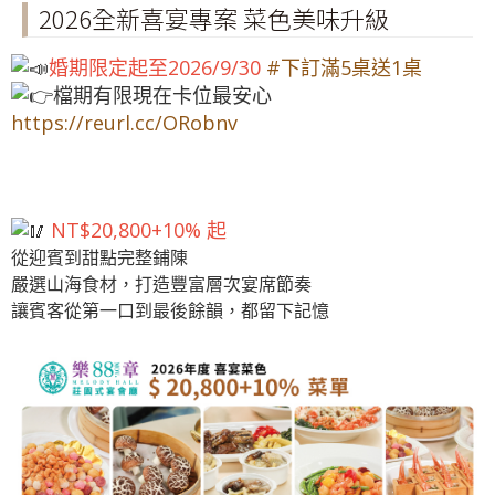
2026全新喜宴專案 菜色美味升級
婚期限定起至2026/9/30
#下訂滿5桌送1桌
檔期有限現在卡位最安心
https://reurl.cc/ORobnv
NT$20,800+10% 起
從迎賓到甜點完整鋪陳
嚴選山海食材，打造豐富層次宴席節奏
讓賓客從第一口到最後餘韻，都留下記憶