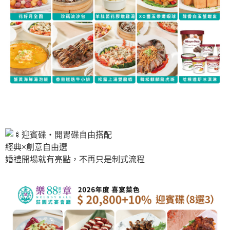
迎賓碟・開胃碟自由搭配
經典×創意自由選
婚禮開場就有亮點，不再只是制式流程