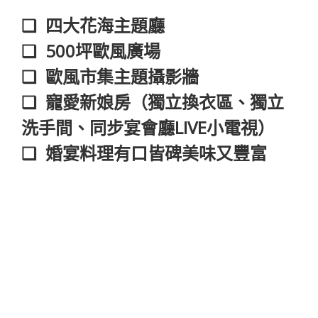
❑ 四大花海主題廳
❑ 500坪歐風廣場
❑ 歐風市集主題攝影牆
❑ 寵愛新娘房（獨立換衣區、獨立
洗手間、同步宴會廳LIVE小電視）
❑ 婚宴料理有口皆碑美味又豐富