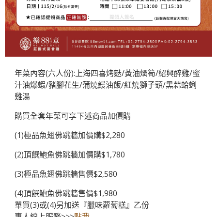
年菜內容(六人份):上海四喜烤麩/黃油燜筍/紹興醉雞/蜜
汁油爆蝦/豬腳花生/蒲燒鰻油飯/紅燒獅子頭/黑蒜蛤蜊
雞湯
購買全套年菜可享下述商品加價購
(1)極品魚翅佛跳牆加價購$2,280
(2)頂饌鮑魚佛跳牆加價購$1,780
(3)極品魚翅佛跳牆售價$2,580
(4)頂饌鮑魚佛跳牆售價$1,980
單買(3)或(4)另加送『臘味蘿蔔糕』乙份
專人線上服務>>>
點我