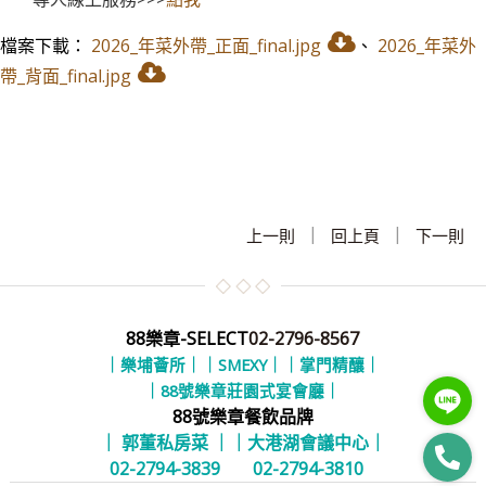
檔案下載：
2026_年菜外帶_正面_final.jpg
、
2026_年菜外
帶_背面_final.jpg
|
|
上一則
回上頁
下一則
88樂章-SELECT
02-2796-8567
｜樂埔薈所｜
｜SMEXY｜
｜掌門精釀｜
｜88號樂章莊園式宴會廳｜
88號樂章餐飲品牌
｜ 郭董私房菜 ｜
｜大港湖會議中心｜
02-2794-3839
02-2794-3810