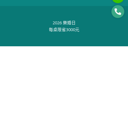
2026 樂婚日
每桌限省3000元
2026 喜締鴛鴦-文定專案
88樂章-SELECT
02-2796-8567
｜樂埔薈所｜
｜SMEXY｜
｜掌門精釀｜