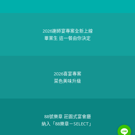
2026謝師宴專案全新上線
畢業生 這一餐由你決定
2026喜宴專案
菜色美味升級
88號樂章 莊園式宴會廳
納入「88樂章－SELECT」